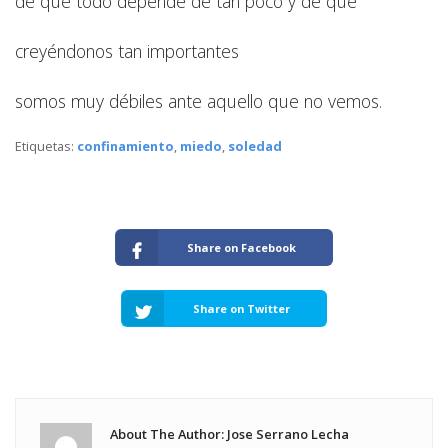
de que todo depende de tan poco y de que
creyéndonos tan importantes
somos muy débiles ante aquello que no vemos.
Etiquetas:
confinamiento
,
miedo
,
soledad
Share on Facebook
Share on Twitter
About The Author: Jose Serrano Lecha